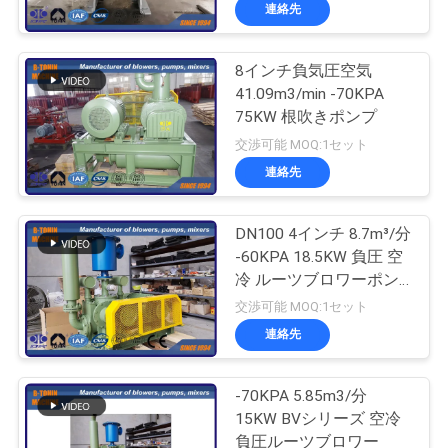
デ
連絡先
オ
8インチ負気圧空気
25
41.09m3/min -70KPA
私
根の回転式丸い突出
75KW 根吹きポンプ
達
交渉可能 MOQ:1セット
部の送風機
連絡先
に
つ
DN100 4インチ 8.7m³/分
-60KPA 18.5KW 負圧 空
い
冷 ルーツブロワーポン
14
て
プ
交渉可能 MOQ:1セット
空気送風機を定着さ
連絡先
工
せます
-70KPA 5.85m3/分
場
15KW BVシリーズ 空冷
負圧ルーツブロワー