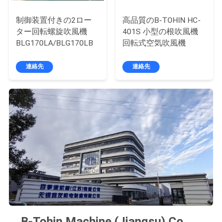
絡
制御装置付きの2ロー
高品質のB-TOHIN HC-
し
ター回転螺旋吹風機
401S 小型の根吹風機
BLG170LA/BLG170LB
回転式空気吹風機
な
連絡先
連絡先
さ
い
引
用
を
要
求
B-Tohin Machine (Jiangsu) Co.,