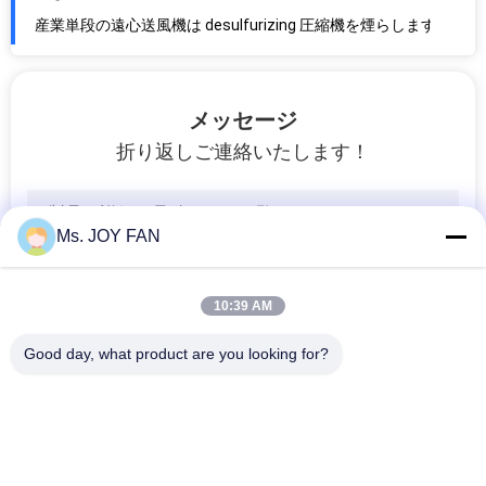
バイオガス、可燃性および腐食性のガスの使用、DIIBT4 モーター送風機のための石炭ガスの送風機
PTFE のコーティングが付いている可燃性の バイオガス の送風機、アルカリおよび石炭ガスの根の送風機
DN200 は化学工業の送風機のためのタイプ真空ポンプの吸引圧力 40KPA を定着させます
メッセージ
DN250 ルーツブローバー 真空ポンプ, 30KPA 電子コーティング ルーツブローバー
折り返しご連絡いたします！
プロフェッショナル 鍛造鉄 圧力 10-80KPA の 3 葉根吹風機
水処理のためのDのタイプ98KPAの吸入圧の多段式遠心送風機
高速遠心単段の遠心送風機50kpa - 100kpa
Ms. JOY FAN
10-50 Kpa 陸軍グリーン BK6015 廃棄水の処理のための3つのローブ根吹風機
60KPA - 100KPA水冷低負荷の消費が付いている3つの丸い突出部の根の送風機
10:39 AM
異なるモデル 低電力 低騒音 水処理用 HC ルーツ ローータリー ローブ 吹風機
Good day, what product are you looking for?
10-80 kpaの軍隊の緑BK 5003廃水処置のための3つの根の送風機
高圧多目的 3 ロブ ルーツ ブローバー BK タイプ 11KW - 45KW
1.5KW-15KW BKのタイプ3低雑音の経済的なエネルギー消費との軍隊の緑の丸い突出部の根の送風機
人気カテゴリ
すべて
低雑音の振動コンパクト経済的なエネルギーComsumption 3の丸い突出部の根の送風機
30KW - 132KW 3つのロブズ ルーツ吹風機 パネウマティック輸送