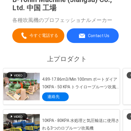
し
Ltd. 中国 工場
な
各種吹風機のプロフェッショナルメーカー
さ
い
今すぐ電話する
Contact Us
COMPANY
上プロダクト
NEWS
4.89-17.86m3/Min 100mm ポートダイア
地
10KPA - 50 KPA トライローブルーツ吹風
機
図
連絡先
PRIVACY
10KPA - 80KPA 水処理と気圧輸送に使用さ
POLICY
れる3つのロブルーツ吹風機