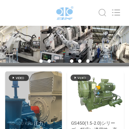
機
supplier.
Copyright
©
2016
-
2026
B-
家
Tohin
Machine
(Jiangsu)
Co.,
Ltd..
プ
All
Rights
Reserved.
ロ
ダ
ク
ト
ビ
GS450(1.5-2.0)シリー
50-100 KPa 圧力、