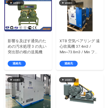
旅
行
品
質
影響を及ぼす通気のた
XTB 空気ベアリング 遠
めの汚水処理 3 の丸い
心吹風機 37.4m3 /
管
突出部の根の送風機
Min~73.8m3 / Min フロ
理
ーティング
連絡先
連絡先
私
達
に
連