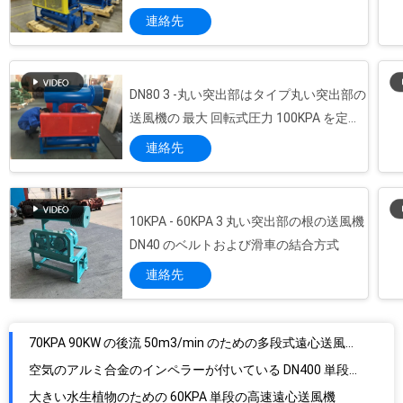
連絡先
DN80 3 -丸い突出部はタイプ丸い突出部の
送風機の 最大 回転式圧力 100KPA を定着
させます
連絡先
10KPA - 60KPA 3 丸い突出部の根の送風機
DN40 のベルトおよび滑車の結合方式
連絡先
70KPA 90KW の後流 50m3/min のための多段式遠心送風機の空気圧縮機
空気のアルミ合金のインペラーが付いている DN400 単段の遠心送風機
大きい水生植物のための 60KPA 単段の高速遠心送風機
産業単段の遠心送風機は desulfurizing 圧縮機を煙らします