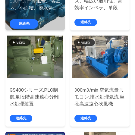
デ
ズ、幅広い適用性、高
500m3/min 風量、省エ
効率インペラ、単段高
ネ、小面積、廃水処理
オ
速遠心排水処理ファン
ばっ気遠心送風ファン
ブロワー
連絡先
連絡先
私
達
に
つ
い
GS400シリーズ,PLC制
300m3/min 空気流量,リ
て
御,単段階高速遠心分離
モコン,排水処理気流,単
水処理装置
段高速遠心吹風機
工
連絡先
連絡先
場