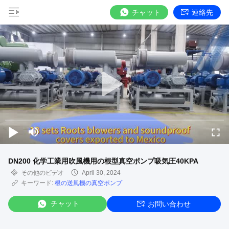
チャット
連絡先
DN200 化学工業用吹風機用の根型真空ポンプ吸気圧40KPA
その他のビデオ
April 30, 2024
キーワード:
根の送風機の真空ポンプ
チャット
お問い合わせ