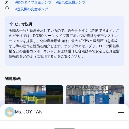
タ
#
根のタイプ真空ポンプ
#
空気送風機ポンプ
グ:
#
送風機の真空ポンプ
ビデオ説明:
実際の手順と結果を示しているので、適合性をすぐに判断できます。こ
のビデオでは、DN200 ルーツ タイプ真空ポンプの詳細なデモンストレ
ーションを提供し、化学産業用途向けに最大 40KPA の吸引圧力を達成
する際の動作と性能を紹介します。ポンプのアセンブリ、ローブ回転機
構などの主要コンポーネント、および優れた容積効率で安定した真空空
気輸送をどのように実現するかをご覧ください。
関連動画
Ms. JOY FAN
00:24
01:06
B-TOHIN BKシリーズ 根吹き機
空気懸垂軸承を搭載した遠心吹風機
私たちの製品
私たちの製品