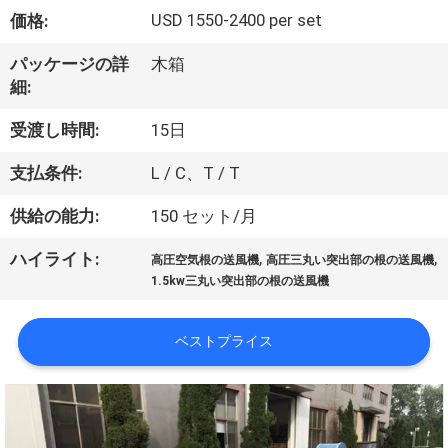
デ
USD 1550-2400 per set
価格:
オ
パッケージの詳
木箱
細:
私
受渡し時間:
15日
達
支払条件:
L / C、T / T
に
供給の能力:
150 セット/月
つ
,
,
ハイライト:
い
高圧空気根の送風機
高圧三丸い突出部の根の送風機
1.5kw三丸い突出部の根の送風機
て
ベストプライス
工
場