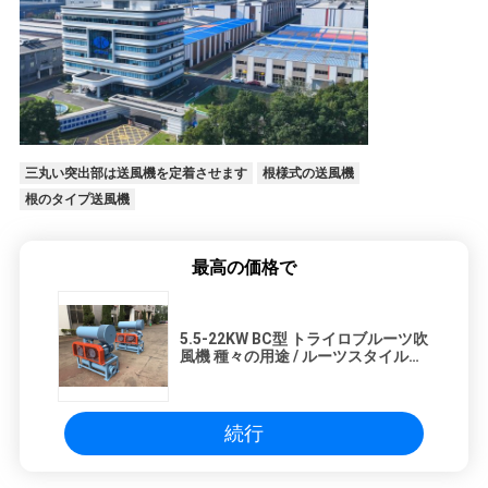
三丸い突出部は送風機を定着させます
根様式の送風機
根のタイプ送風機
最高の価格で
5.5-22KW BC型 トライロブルーツ吹
風機 種々の用途 / ルーツスタイルの
吹風機
続行