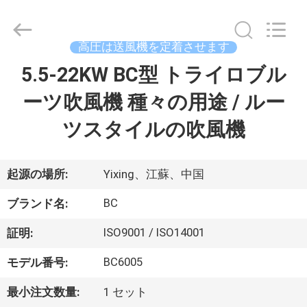
機
supplier.
Copyright
©
2016
高圧は送風機を定着させます
-
2026
B-
5.5-22KW BC型 トライロブル
家
Tohin
Machine
(Jiangsu)
ーツ吹風機 種々の用途 / ルー
Co.,
Ltd..
プ
All
ツスタイルの吹風機
Rights
Reserved.
ロ
ダ
起源の場所:
Yixing、江蘇、中国
ク
BC
ブランド名:
ト
ISO9001 / ISO14001
証明:
BC6005
モデル番号:
ビ
最小注文数量:
1 セット