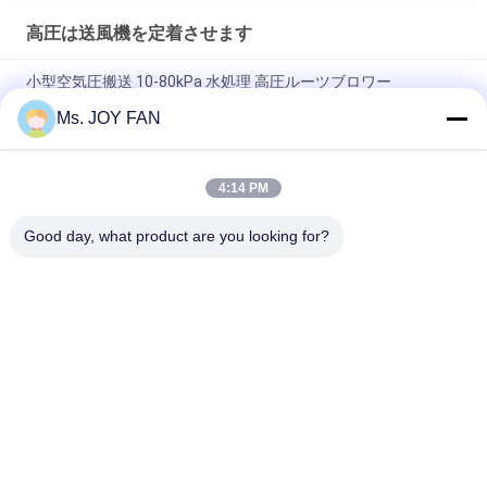
高圧は送風機を定着させます
小型空気圧搬送 10-80kPa 水処理 高圧ルーツブロワー
Ms. JOY FAN
DN200 30-132KW 80KPA 空気冷却 送料 特別 食品 ローータリー
ルーツ スタイルの吹風機
4:14 PM
4.89-17.86m3/Min 100mm ポートダイア 10KPA - 50 KPA トラ
イローブルーツ吹風機
Good day, what product are you looking for?
人気カテゴリ
すべて
3 つの丸い突出部の
高圧は送風機を定着
根の送風機
させます
根の回転式丸い突出
空気送風機を定着さ
部の送風機
せます
根の送風機の真空ポ
回転式空気送風機