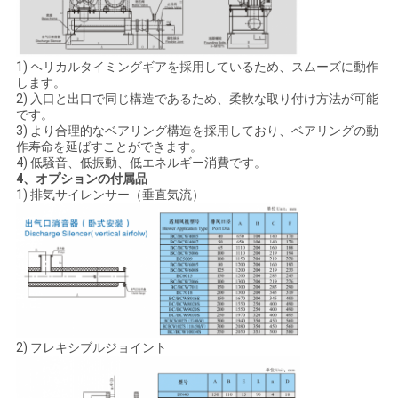
し
な
1) ヘリカルタイミングギアを採用しているため、スムーズに動作
さ
します。
2) 入口と出口で同じ構造であるため、柔軟な取り付け方法が可能
い
です。
3) より合理的なベアリング構造を採用しており、ベアリングの動
作寿命を延ばすことができます。
4) 低騒音、低振動、低エネルギー消費です。
COMPANY
4、オプションの付属品
NEWS
1) 排気サイレンサー（垂直気流）
地
図
2) フレキシブルジョイント
PRIVACY
POLICY