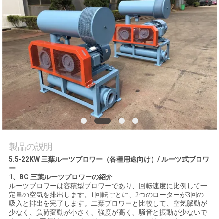
旅
行
品
質
管
理
製品の説明
私
5.5-22KW 三葉ルーツブロワー（各種用途向け）/ ルーツ式ブロワ
達
ー
1、BC 三葉ルーツブロワーの紹介
ルーツブロワーは容積型ブロワーであり、回転速度に比例して一
に
定量の空気を排出します。1回転ごとに、2つのローターが3回の
吸入と排出を完了します。二葉ブロワーと比較して、空気脈動が
連
少なく、負荷変動が小さく、強度が高く、騒音と振動が少ないで