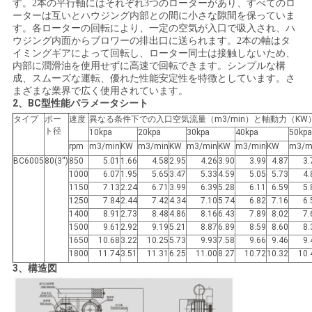
す。2本の平行軸にはそれぞれ3つのローターがあり、すべてのロ
絡
ーターは互いとハウジング内部との間に小さな隙間を保っていま
す。各ローターの回転により、一定の空気が入口で吸入され、ハ
し
ウジング内面からブロワーの排出口に送られます。2本の軸はタ
イミングギアによって回転し、ローター同士は接触しないため、
な
内部に潤滑油を使用せずに高速で回転できます。シンプルな構
成、スムーズな運転、優れた性能安定性を特徴としています。さ
まざまな業界で広く使用されています。
さ
2、BC型性能パラメータシート
タイプ
ポー
速度
異なる条件下での入口空気流量（m3/min）と軸動力（KW
い
ト径
10kpa
20kpa
30kpa
40kpa
50kpa
rpm
m3/min
KW
m3/min
KW
m3/min
KW
m3/min
KW
m3/m
BC6005
80(3'')
850
5.01
1.66
4.58
2.95
4.26
3.90
3.99
4.87
3.
引
1000
6.07
1.95
5.65
3.47
5.33
4.59
5.05
5.73
4.
1150
7.13
2.24
6.71
3.99
6.39
5.28
6.11
6.59
5.
用
1250
7.84
2.44
7.42
4.34
7.10
5.74
6.82
7.16
6.
1400
8.91
2.73
8.48
4.86
8.16
6.43
7.89
8.02
7.
を
1500
9.61
2.92
9.19
5.21
8.87
6.89
8.59
8.60
8.
1650
10.68
3.22
10.25
5.73
9.93
7.58
9.66
9.46
9.
要
1800
11.74
3.51
11.31
6.25
11.00
8.27
10.72
10.32
10.
3、構造図
求