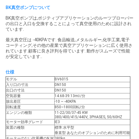
絡
BK真空ポンプについて
し
BK真空ポンプは,ポジティブアプリケーションのルーツブローバー
の出口と入口を交換することによって真空使用のために設計され
ています.
な
最大真空圧は -40KPAです. 食品輸送,メタルルギー,化学工業,電子
さ
コーティング,その他の産業で真空アプリケーションに広く使用さ
れています.顧客に良き評判を得ています. 動作がスムーズで性能
い
が安定しています..
仕様
引
モデル
BV6015
入り口の寸法
DN150
用
出口の寸法
DN150
空気容量
14.68-39.13m
/分
3
を
放出差圧
-10 ~ -40KPA
回転速度
850~1800回転/分
エンジンの種類
11-22/30/37-45 KW
要
380/400/415/440V, 3PHASES, 50/60HZ
モーター効率グレード
IE3
求
装置の種類
標準:水平型
垂直型 あなたのオプションのために利用可能
モーターのない吹風機のN.W.
380kg