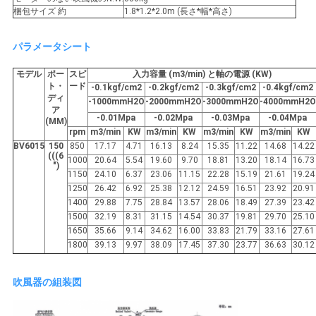
し
梱包サイズ 約
1.8*1.2*2.0m (長さ*幅*高さ)
な
パラメータシート
さ
モデル
ポー
スピ
入力容量 (m3/min) と軸の電源 (KW)
い
ト・
ード
-0.1kgf/cm2
-0.2kgf/cm2
-0.3kgf/cm2
-0.4kgf/cm2
ディ
-1000mmH2O
-2000mmH2O
-3000mmH2O
-4000mmH2O
ア
-0.01Mpa
-0.02Mpa
-0.03Mpa
-0.04Mpa
(MM)
COMPANY
rpm
m3/min
KW
m3/min
KW
m3/min
KW
m3/min
KW
BV6015
150
850
17.17
4.71
16.13
8.24
15.35
11.22
14.68
14.22
NEWS
(((6
1000
20.64
5.54
19.60
9.70
18.81
13.20
18.14
16.73
")
1150
24.10
6.37
23.06
11.15
22.28
15.19
21.61
19.24
1250
26.42
6.92
25.38
12.12
24.59
16.51
23.92
20.91
地
1400
29.88
7.75
28.84
13.57
28.06
18.49
27.39
23.42
1500
32.19
8.31
31.15
14.54
30.37
19.81
29.70
25.10
図
1650
35.66
9.14
34.62
16.00
33.83
21.79
33.16
27.61
1800
39.13
9.97
38.09
17.45
37.30
23.77
36.63
30.12
PRIVACY
吹風器の組装図
POLICY