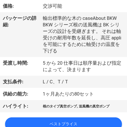
デ
価格:
交渉可能
オ
パッケージの詳
輸出標準的な木の caseAbout BKW
細:
BKW シリーズ根の送風機は BK シリ
私
ーズの設計を受継ぎます。 それは軸
受けの耐用年数を延長し、高圧 appli
達
を可能にするために軸受けの温度を
下げる
に
受渡し時間:
5 から 20 仕事日は順序量および指定
つ
によって、決まります
い
支払条件:
L / C、T / T
て
供給の能力:
1ヶ月あたりの80セット
工
,
ハイライト:
根のタイプ真空ポンプ
送風機の真空ポンプ
場
ベストプライス