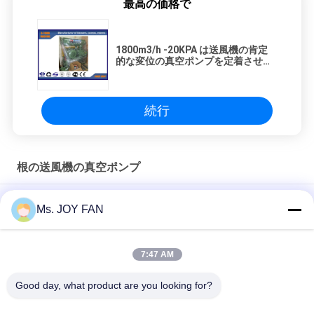
最高の価格で
1800m3/h -20KPA は送風機の肯定
的な変位の真空ポンプを定着させま
す
続行
根の送風機の真空ポンプ
-50KPA 4.53m3/分 7.5KW 空冷式負圧ルーツブロワー真空ポンプ
Ms. JOY FAN
105.14m3/分 -50～-55kPa 160kW 空冷 水処理 ルーツブロワー
真空ポンプ
7:47 AM
8インチ負気圧空気 41.09m3/min -70KPA 75KW 根吹きポンプ
Good day, what product are you looking for?
人気カテゴリ
すべて