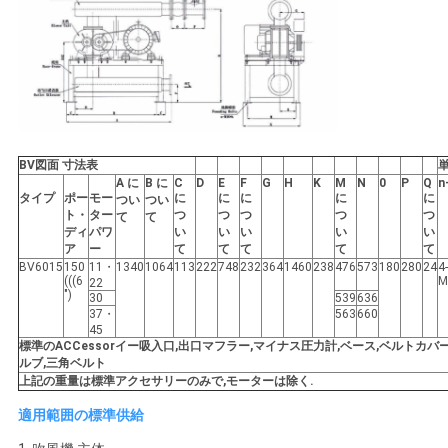
BV
図面 寸法表
単
A に
B に
C
D
E
F
G
H
K
M
N
0
P
Q
n
タイプ
ポー
モー
に
に
に
に
に
つい
つい
ト・
ター
つ
つ
つ
つ
つ
て
て
ディ
パワ
い
い
い
い
い
ア
ー
て
て
て
て
て
BV6015
150
11・
1340
1064
113
222
748
232
364
1460
238
476
573
180
280
24
4-
(((6
M
22
")
30
539
636
37・
563
660
45
標準のACC
e
ssor
イー
吸入口,出口マフラー,マイナス圧力計,ベース,ベルトカバ
ルブ,三角ベルト
上記の重量は標準アクセサリーのみで,モーターは除く.
適用範囲の標準供給