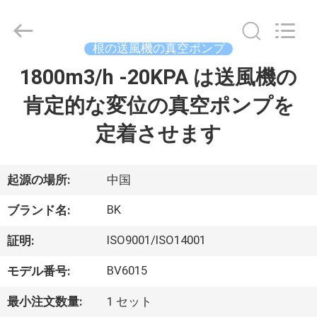
機
supplier.
Copyright
©
2016
根の送風機の真空ポンプ
-
2026
B-
1800m3/h -20KPA は送風機の
家
Tohin
Machine
(Jiangsu)
肯定的な変位の真空ポンプを
Co.,
Ltd..
プ
All
定着させます
Rights
Reserved.
ロ
ダ
起源の場所:
中国
ク
BK
ブランド名:
ト
ISO9001/ISO14001
証明:
BV6015
モデル番号:
ビ
最小注文数量:
1 セット