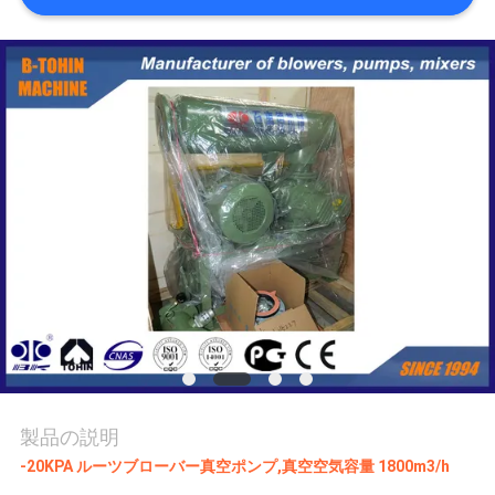
旅
行
品
質
管
理
私
達
に
製品の説明
-20KPA ルーツブローバー真空ポンプ,真空空気容量 1800m3/h
連