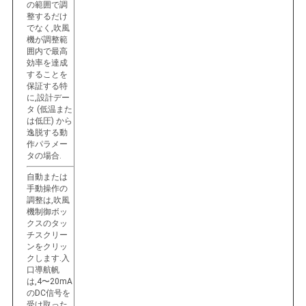
の範囲で調
整するだけ
でなく,吹風
機が調整範
囲内で最高
効率を達成
することを
保証する特
に,設計デー
タ (低温また
は低圧) から
逸脱する動
作パラメー
タの場合.
自動または
手動操作の
調整は,吹風
機制御ボッ
クスのタッ
チスクリー
ンをクリッ
クします.入
口導航帆
は,4〜20mA
のDC信号を
受け取った