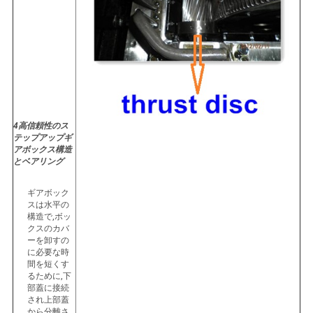
4高信頼性のス
テップアップギ
アボックス構造
とベアリング
ギアボック
スは水平の
構造で,ボッ
クスのカバ
ーを卸すの
に必要な時
間を短くす
るために,下
部蓋に接続
され上部蓋
から分離さ