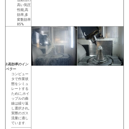
信頼性の
高い気圧
性能,高
効率,多
変数効率
85%
3高効率のイン
ペラー
コンピュー
タで作業状
態をシミュ
レートする
ために,ホイ
ップルの曲
線は繰り返
し選択され,
実際のガス
流量に適し
ています.