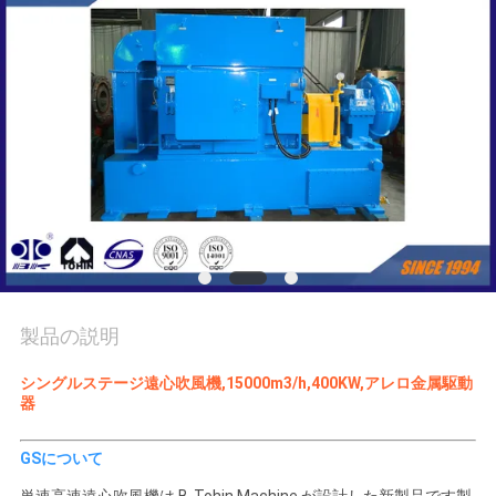
旅
行
品
質
管
理
製品の説明
私
達
シングルステージ遠心吹風機,15000m3/h,400KW,アレロ金属駆動
器
に
GSについて
連