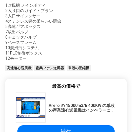
1吹風機 メインボディ
2入り口のガイド・ブラン
3入口サイレンサー
4ステンレス鋼の柔らかい関節
5高速ギアボックス
7放出バルブ
8チェックバルブ
9ベースフレーム
10潤滑剤システム
11PLC制御ボックス
12モーター
高速遠心送風機
産業ファン送風器
単段の圧縮機
最高の価格で
Arero の 15000m3/h 400KW の単段
の産業遠心送風機はインペラーに金
属をかぶせます
続行