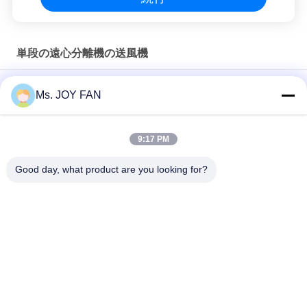
単段の遠心分離機の送風機
GS120シリーズ 120 m3/min 空気流量 単段高速遠心扇風機
Ms. JOY FAN
GS100シリーズ 100m3/min 風量排水処理用単段高速遠心ブロ
ワー
9:17 PM
GS80シリーズ 水処理 単段高速遠心風機
Good day, what product are you looking for?
人気カテゴリ
すべて
3 つの丸い突出部の
高圧は送風機を定着
根の送風機
させます
根の回転式丸い突出
空気送風機を定着さ
部の送風機
せます