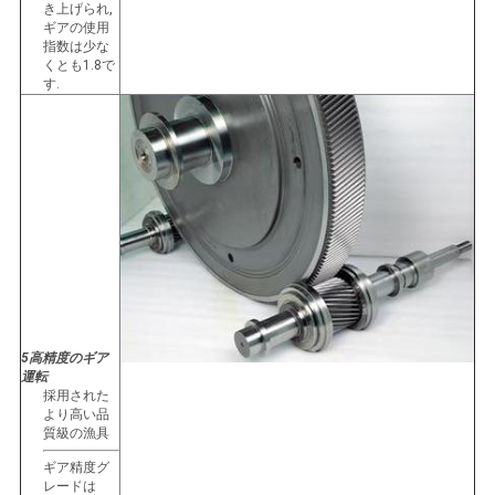
き上げられ,
ギアの使用
指数は少な
くとも1.8で
す.
5高精度のギア
運転
採用された
より高い品
質級の漁具
ギア精度グ
レードは