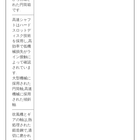
れた円筒箱
です.
高速シャフ
トはハード
スロットデ
ィスク技術
を採用し,高
効率で低機
械損失がラ
イン接触に
よって確認
されていま
す.
大型機械に
採用された
円筒軸,高速
機械に採用
された傾斜
軸.
吹風機とギ
アの軸は,熱
処理された
鍛造鋼で,適
切に磨かれ