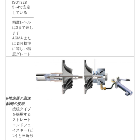
ISO1328
5~4で安定
している
精度レベル
は3まで達し
ます
AGMA また
は DIN 標準
に等しい精
度グレード
6推進器と高速
軸間の接続
接続タイプ
を採用する
ストレート
エンドフェ
イスキー (ピ
ン) と三角形