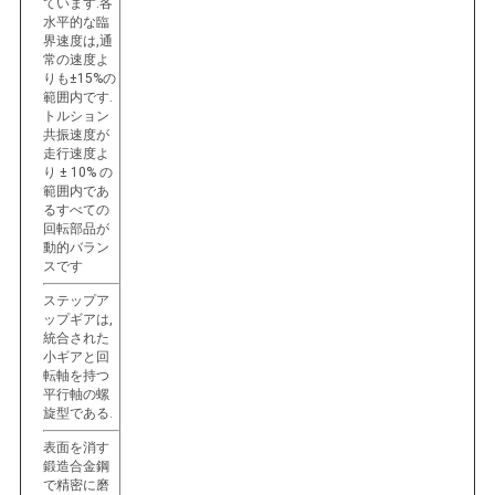
ています.各
水平的な臨
界速度は,通
常の速度よ
りも±15%の
範囲内です.
トルション
共振速度が
走行速度よ
り ± 10% の
範囲内であ
るすべての
回転部品が
動的バラン
スです
ステップア
ップギアは,
統合された
小ギアと回
転軸を持つ
平行軸の螺
旋型である.
表面を消す
鍛造合金鋼
で精密に磨