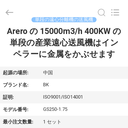
機
supplier.
Copyright
©
2016
単段の遠心分離機の送風機
-
2026
B-
Arero の 15000m3/h 400KW の
家
Tohin
Machine
(Jiangsu)
単段の産業遠心送風機はイン
Co.,
Ltd..
プ
All
ペラーに金属をかぶせます
Rights
Reserved.
ロ
ダ
起源の場所:
中国
ク
BK
ブランド名:
ト
ISO9001/ISO14001
証明:
GS250-1.75
モデル番号:
ビ
最小注文数量:
1 セット