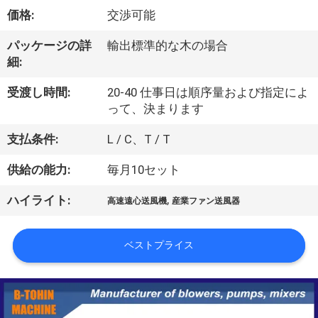
デ
価格:
交渉可能
オ
パッケージの詳
輸出標準的な木の場合
細:
私
受渡し時間:
20-40 仕事日は順序量および指定によ
達
って、決まります
に
支払条件:
L / C、T / T
つ
供給の能力:
毎月10セット
い
,
ハイライト:
高速遠心送風機
産業ファン送風器
て
ベストプライス
工
場