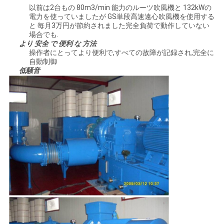
以前は2台もの 80m3/min 能力のルーツ吹風機と 132kWの
電力を使っていましたが GS単段高速遠心吹風機を使用する
と 毎月3万円が節約されました完全負荷で動作していない
場合でも.
より 安全 で 便利 な 方法
操作者にとってより便利で,すべての故障が記録され,完全に
自動制御
低騒音