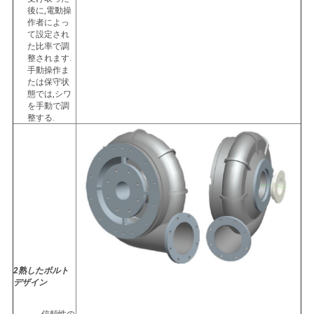
後に,電動操
作者によっ
て設定され
た比率で調
整されます.
手動操作ま
たは保守状
態では,シワ
を手動で調
整する.
2熟したボルト
デザイン