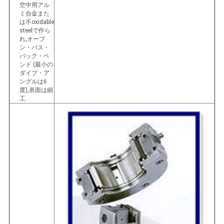
空中用アル
ミ合金また
は不oxidable
steelで作ら
れ,オープ
ン・パス・
バック・ベ
ンド (最小の
ダイプ・ア
ングルは6
度),表面は細
工.