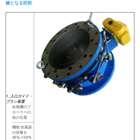
し
鍵となる技術
な
さ
い
COMPANY
NEWS
地
1. 入口ガイド・
図
ブラン装置
吹風機のプ
ロペラーの
前の位置
PRIVACY
機能 吹風器
の容量を
POLICY
45%~100%