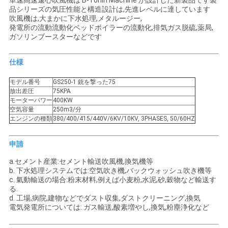
単速高速遠心吹風機は B-Tohin Machine が設計した新製品です製
絡
品シリーズの気圧性能と構造設計は,先進レベルに達しています
吹風機は,大まかに下水処理,メタルージー,
発電所の流動流動化ベッドボイラーの流動化,排気ガス脱硫,薬局,
し
ガソリンブースターなどです
な
仕様
さ
モデル番号
GS250-1 銃を撃った75
い
放出差圧
75KPA
モーターパワー
400KW
空気容量
250m3/分
エンジンの種類
380/400/415/440V/6KV/10KV, 3PHASES, 50/60HZ
引
申請
用
a.セメント産業:セメント輸送吹風機,換気機等
を
b. 下水処理システムでは:空気吹き機,バックウォッシュ吹き機等
c. 氣動輸送の場合:粉末材料,例えば小麦粉,水泥,砂,穀物など輸送す
要
る.
d. 工場,病院,建物などでダスト収集,ダストクリーニング,換気
求
電気発電所については: ガス輸送,酸素増やし,換気,粉塵浄化など