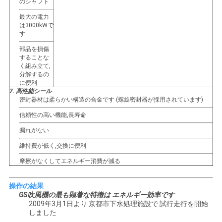
のシャフト
最大の電力
は3000kWで
す
部品を損傷
することな
く組み立て,
分解するの
に便利
7. 高性能シール
密封器材は柔らかい構造の合金です (螺旋密封器が採用されています)
信頼性の高い機能,長寿命
漏れがない
維持費が低く,交換に便利
摩擦がなくしてエネルギー消費が減る
操作の結果
GS吹風機の最も顕著な特徴は エネルギー効率です
2009年3月1日より 京都市下水処理施設で 試行走行を開始
しました